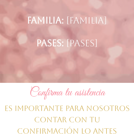
m
c
a
Familia:
[Familia]
i
n
t
o
Pases:
[Pases]
a
,
c
d
i
e
Confirma tu asistencia
o
j
Es importante para nosotros
n
a
contar con tu
e
e
confirmación lo antes