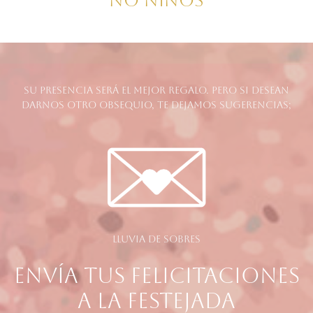
NO NIÑOS
Su presencia será el mejor regalo. Pero si desean
darnos otro obsequio, te dejamos sugerencias;
Lluvia de sobres
E
Envía tus felicitaciones
a la festejada
n