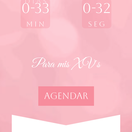
D í a s
0-33
0-33
M i n
S e g
Para mis XV´s
AGENDAR