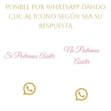
s
s
posible por WhatsApp dando
a
t
clic al icono según sea su
l
e
respuesta
a
c
f
a
No Podremos
Si Podremos Asistir
e
m
Asistir
s
p
t
o
WhatsApp
WhatsApp
e
e
j
n